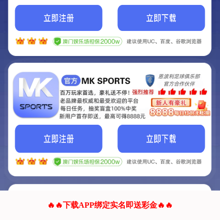
我们的网站正在建设.
它将是非常棒的网站.
更多资料
联系我们!