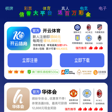
hi 💗
Hey Guys!
我们即将上线啦...